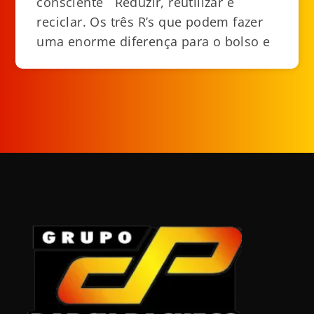
consciente Reduzir, reutilizar e
reciclar. Os três R’s que podem fazer
uma enorme diferença para o bolso e