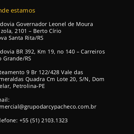
nde estamos
dovia Governador Leonel de Moura
izola, 2101 – Berto Círio
va Santa Rita/RS
dovia BR 392, Km 19, no 140 – Carreiros
o Grande/RS
teamento 9 Br 122/428 Vale das
meraldas Quadra Cm Lote 20, S/N, Dom
elar, Petrolina-PE
ail:
mercial@grupodarcypacheco.com.br
lefone: +55 (51) 2103.1323