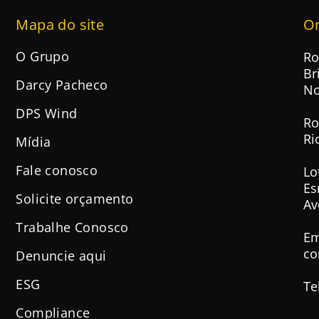
Mapa do site
O
O Grupo
Ro
Br
Darcy Pacheco
No
DPS Wind
Ro
Ri
Mídia
Fale conosco
Lo
Es
Solicite orçamento
Av
Trabalhe Conosco
Em
co
Denuncie aqui
ESG
Te
Compliance