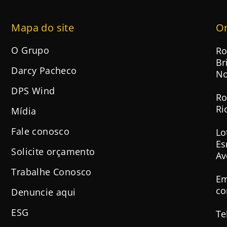
Mapa do site
O
O Grupo
Ro
Br
Darcy Pacheco
No
DPS Wind
Ro
Ri
Mídia
Fale conosco
Lo
Es
Solicite orçamento
Av
Trabalhe Conosco
Em
co
Denuncie aqui
ESG
Te