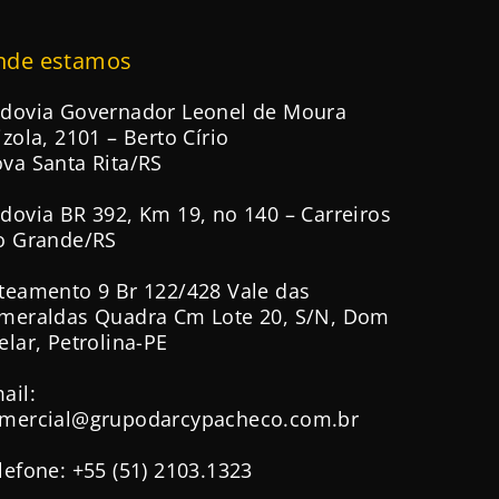
nde estamos
dovia Governador Leonel de Moura
izola, 2101 – Berto Círio
va Santa Rita/RS
dovia BR 392, Km 19, no 140 – Carreiros
o Grande/RS
teamento 9 Br 122/428 Vale das
meraldas Quadra Cm Lote 20, S/N, Dom
elar, Petrolina-PE
ail:
mercial@grupodarcypacheco.com.br
lefone: +55 (51) 2103.1323