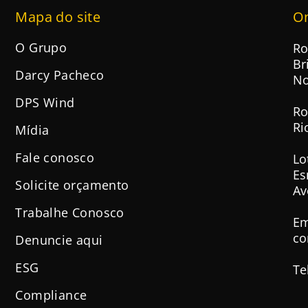
Mapa do site
O
O Grupo
Ro
Br
Darcy Pacheco
No
DPS Wind
Ro
Ri
Mídia
Fale conosco
Lo
Es
Solicite orçamento
Av
Trabalhe Conosco
Em
co
Denuncie aqui
ESG
Te
Compliance