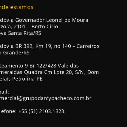
nde estamos
dovia Governador Leonel de Moura
izola, 2101 – Berto Círio
va Santa Rita/RS
dovia BR 392, Km 19, no 140 – Carreiros
o Grande/RS
teamento 9 Br 122/428 Vale das
meraldas Quadra Cm Lote 20, S/N, Dom
elar, Petrolina-PE
ail:
mercial@grupodarcypacheco.com.br
lefone: +55 (51) 2103.1323