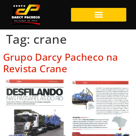
Tag:
crane
Grupo Darcy Pacheco na
Revista Crane