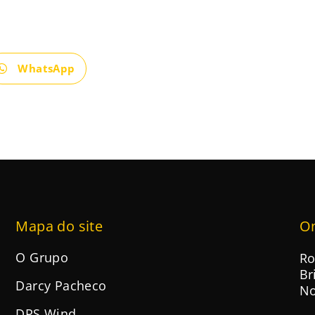
WhatsApp
Mapa do site
O
O Grupo
Ro
Br
Darcy Pacheco
No
DPS Wind