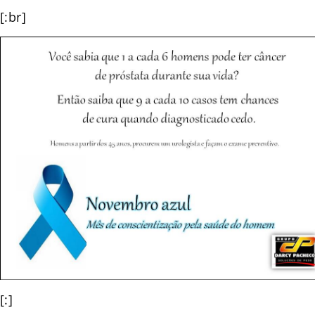
[:br]
[:]