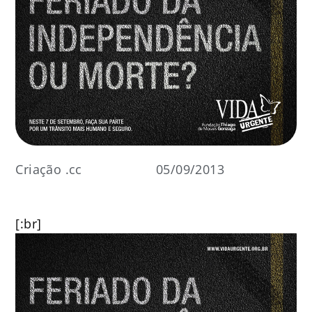
Criação .cc
05/09/2013
[:br]