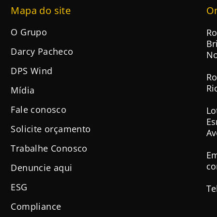
Mapa do site
O
O Grupo
Ro
Br
Darcy Pacheco
No
DPS Wind
Ro
Ri
Mídia
Fale conosco
Lo
Es
Solicite orçamento
Av
Trabalhe Conosco
Em
co
Denuncie aqui
ESG
Te
Compliance