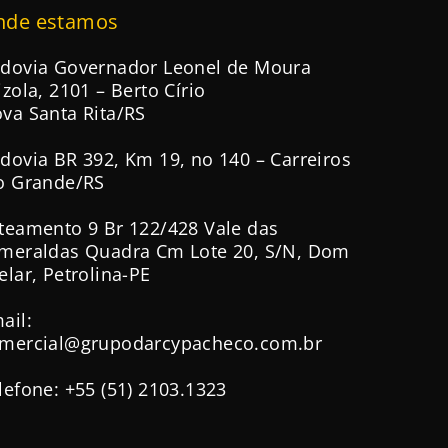
nde estamos
dovia Governador Leonel de Moura
izola, 2101 – Berto Círio
va Santa Rita/RS
dovia BR 392, Km 19, no 140 – Carreiros
o Grande/RS
teamento 9 Br 122/428 Vale das
meraldas Quadra Cm Lote 20, S/N, Dom
elar, Petrolina-PE
ail:
mercial@grupodarcypacheco.com.br
lefone: +55 (51) 2103.1323