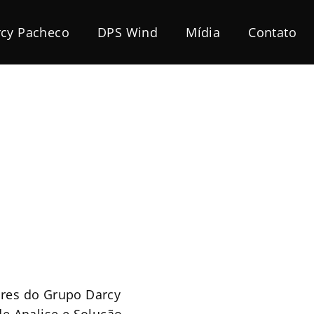
cy Pacheco
DPS Wind
Mídia
Contato
ores do Grupo Darcy
e Analise e Solução