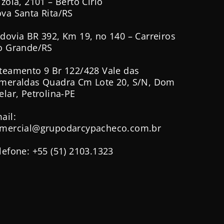
izola, 2101 – Berto Círio
va Santa Rita/RS
dovia BR 392, Km 19, no 140 – Carreiros
o Grande/RS
teamento 9 Br 122/428 Vale das
meraldas Quadra Cm Lote 20, S/N, Dom
elar, Petrolina-PE
ail:
mercial@grupodarcypacheco.com.br
lefone: +55 (51) 2103.1323