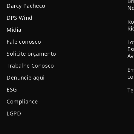
Br
Darcy Pacheco
No
DPS Wind
Ro
Ri
Mídia
Fale conosco
Lo
Es
Solicite orçamento
Av
Trabalhe Conosco
Em
co
Denuncie aqui
ESG
Te
Compliance
LGPD